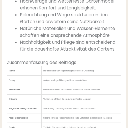
Hochwertige und wetterfeste Gartenmöbel
erhöhen Komfort und Langlebigkeit.
Beleuchtung und Wege strukturieren den
Garten und erweitern seine Nutzbarkeit.
Natürliche Materialien und Wasser-Elemente
schaffen eine ansprechende Atmosphäre.
Nachhaltigkeit und Pflege sind entscheidend
für die dauerhafte Attraktivität des Gartens.
Zusammenfassung des Beitrags
Thema
Professionelle Gartengestaltung mit einfacher Umsetzung
Planung
Analyse von Lage, Nutzung und Architektur als Basis
Pflanzenwahl
Heimische Stauden, Sträucher und Bäume nach Standort auswählen
Einrichtung
Wetterfeste Möbel, Beleuchtung und flexible Lösungen
Wege & Gestaltungselemente
Strukturierung durch Wege, Natursteine und Wasserfeatures
Pflege & Nachhaltigkeit
Saisonale Pflege, ressourcenschonende Materialien und ökologische Aspekte
Trends
Vertikale Gärten, multifunktionale Bereiche und smarte Technik