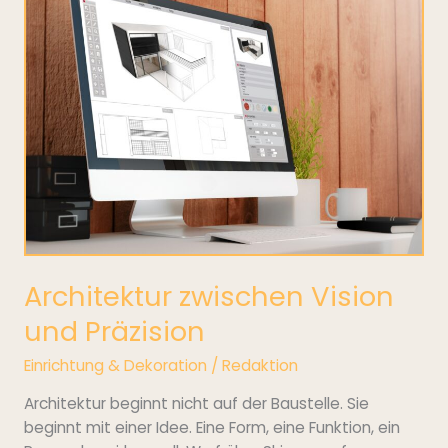
zwischen
Vision
und
Präzision
Architektur zwischen Vision
und Präzision
Einrichtung & Dekoration
/
Redaktion
Architektur beginnt nicht auf der Baustelle. Sie
beginnt mit einer Idee. Eine Form, eine Funktion, ein