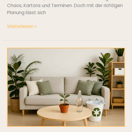
Chaos, Kartons und Terminen. Doch mit der richtigen
Planung lässt sich
Weiterlesen »
10
Tipps
für
ein
umweltfreundliches
Zuhause