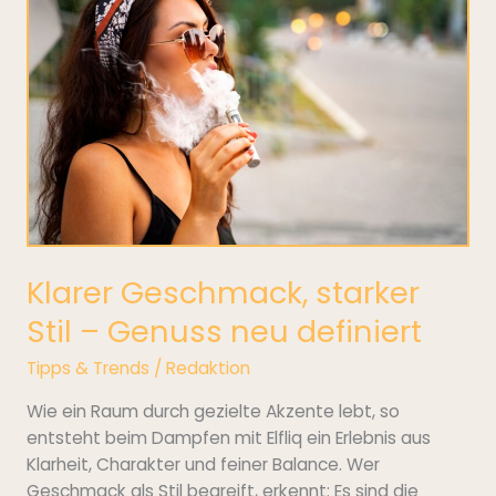
starker
Stil
–
Genuss
neu
definiert
Klarer Geschmack, starker
Stil – Genuss neu definiert
Tipps & Trends
/
Redaktion
Wie ein Raum durch gezielte Akzente lebt, so
entsteht beim Dampfen mit Elfliq ein Erlebnis aus
Klarheit, Charakter und feiner Balance. Wer
Geschmack als Stil begreift, erkennt: Es sind die