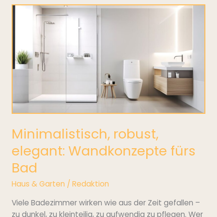
Minimalistisch,
robust,
elegant:
Wandkonzepte
fürs
Bad
Minimalistisch, robust,
elegant: Wandkonzepte fürs
Bad
Haus & Garten
/
Redaktion
Viele Badezimmer wirken wie aus der Zeit gefallen –
zu dunkel, zu kleinteilig, zu aufwendig zu pflegen. Wer