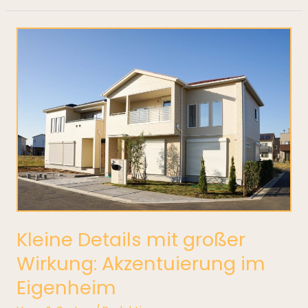
Kleine
Details
mit
großer
Wirkung:
Akzentuierung
im
Eigenheim
Kleine Details mit großer
Wirkung: Akzentuierung im
Eigenheim