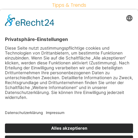
Tipps & Trends
Neueste Beiträge
Outdoor-Wohnzimmer: So wird dein Garten zum
zweiten Zuhause
Vintage vs. Modern: Wie du Möbelstile perfekt
kombinierst
Mehr als nur Sitzgelegenheiten: So entsteht dein
neues Lieblingsplätzchen draußen
Mit cleverer Lichtsteuerung Räume ins perfekte
Licht rücken – so treffen Sie jede Stimmung
genau ins Schwarze
Weniger ist mehr: Minimalistische Deko für ein
ruhiges Zuhause
Copyright © 2026 Einrichtungsträume