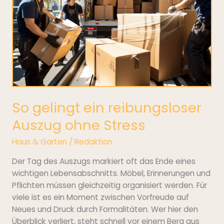
Auszug
ohne
Stress
So gelingt ein reibungsloser
Auszug ohne Stress
Haus & Garten
/
Redaktion
Der Tag des Auszugs markiert oft das Ende eines
wichtigen Lebensabschnitts. Möbel, Erinnerungen und
Pflichten müssen gleichzeitig organisiert werden. Für
viele ist es ein Moment zwischen Vorfreude auf
Neues und Druck durch Formalitäten. Wer hier den
Überblick verliert, steht schnell vor einem Berg aus