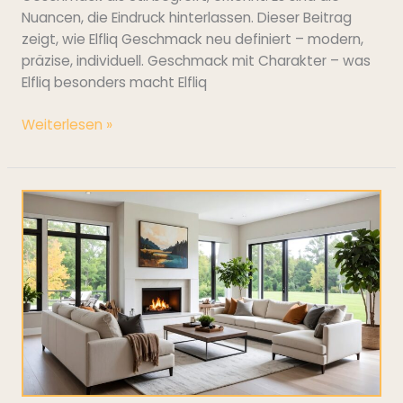
Nuancen, die Eindruck hinterlassen. Dieser Beitrag
zeigt, wie Elfliq Geschmack neu definiert – modern,
präzise, individuell. Geschmack mit Charakter – was
Elfliq besonders macht Elfliq
Weiterlesen »
Gemütlichkeit
im
Wohnzimmer:
Kleine
Details
mit
großer
Wirkung