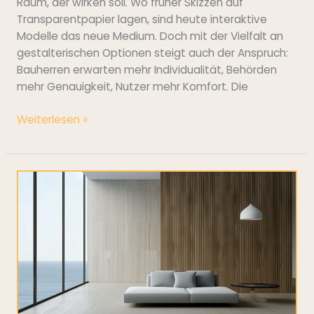
Raum, der wirken soll. Wo früher Skizzen auf
Transparentpapier lagen, sind heute interaktive
Modelle das neue Medium. Doch mit der Vielfalt an
gestalterischen Optionen steigt auch der Anspruch:
Bauherren erwarten mehr Individualität, Behörden
mehr Genauigkeit, Nutzer mehr Komfort. Die
Weiterlesen »
Wohnästhetik
mit
überraschender
Wirkung