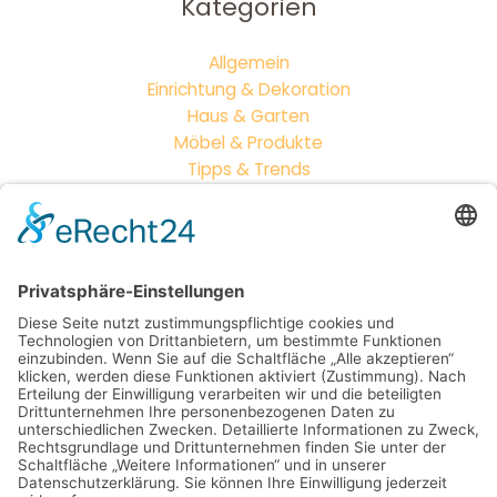
Kategorien
Allgemein
Einrichtung & Dekoration
Haus & Garten
Möbel & Produkte
Tipps & Trends
Neueste Beiträge
Outdoor-Wohnzimmer: So wird dein Garten zum
zweiten Zuhause
Vintage vs. Modern: Wie du Möbelstile perfekt
kombinierst
Mehr als nur Sitzgelegenheiten: So entsteht dein
neues Lieblingsplätzchen draußen
Mit cleverer Lichtsteuerung Räume ins perfekte
Licht rücken – so treffen Sie jede Stimmung
genau ins Schwarze