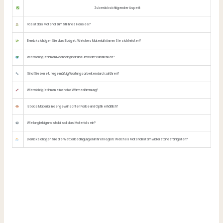
Zu berücksichtigender Aspekt
Passt das Material zum Stil Ihres Hauses?
Berücksichtigen Sie das Budget: Welches Material können Sie sich leisten?
Wie wichtig ist Ihnen Nachhaltigkeit und Umweltfreundlichkeit?
Sind Sie bereit, regelmäßig Wartungsarbeiten durchzuführen?
Wie wichtig ist Ihnen eine hohe Wärmedämmung?
Ist das Material in der gewünschten Farbe und Optik erhältlich?
Wie langlebig und stabil soll das Material sein?
Berücksichtigen Sie die Wetterbedingungen in Ihrer Region: Welches Material ist am widerstandsfähigsten?