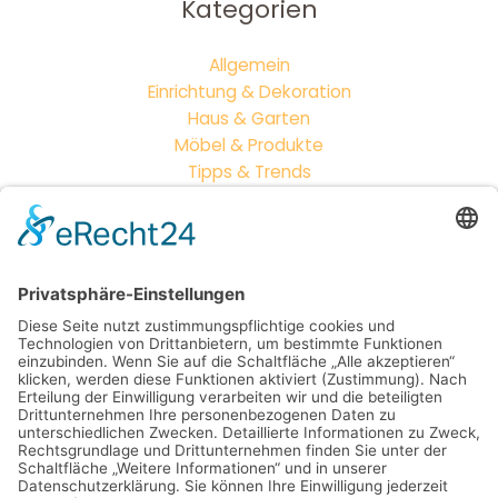
Kategorien
Allgemein
Einrichtung & Dekoration
Haus & Garten
Möbel & Produkte
Tipps & Trends
Neueste Beiträge
Outdoor-Wohnzimmer: So wird dein Garten zum
zweiten Zuhause
Vintage vs. Modern: Wie du Möbelstile perfekt
kombinierst
Mehr als nur Sitzgelegenheiten: So entsteht dein
neues Lieblingsplätzchen draußen
Mit cleverer Lichtsteuerung Räume ins perfekte
Licht rücken – so treffen Sie jede Stimmung
genau ins Schwarze